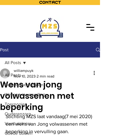
Contact
Post
All Posts
williampuyk
All Posts
Nov 10, 2023
2 min read
Wens van jong
Benefietwedstrijden
volwassenen met
Wensen in vervulling
beperking
Toernooien
Ouderenzorg
Stichting MZS laat vandaag(7 mei 2020) 
Voetbalclinics
een wens van Jong volwassenen met 
beperking in vervulling gaan.
Goede doelen