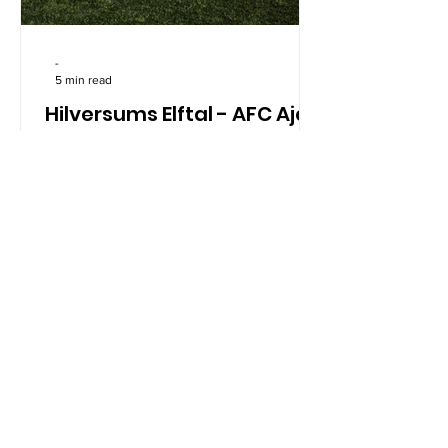
-
5 min read
Hilversums Elftal - AFC Ajax
(22-03-2017)
Na 25 jaar is er weer nieuw leven ingeblazen.
Hilversums Elftal moet de onderlinge band tussen
voetbalclubs verder verstevigen....