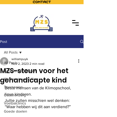
Contact
Post
All Posts
williampuyk
All Posts
Nov 2, 2023
2 min read
MZS-steun voor het
Benefietwedstrijden
gehandicapte kind
Wensen in vervulling
Toernooien
Beste mensen van de Klimopschool, 
lieve kinderen.
Ouderenzorg
Jullie zullen misschien wel denken: 
Voetbalclinics
“Waar hebben wij dit aan verdiend?”
Goede doelen