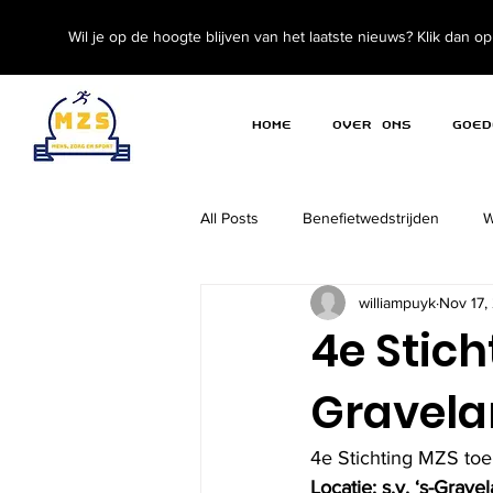
Wil je op de hoogte blijven van het laatste nieuws? Klik dan o
Home
Over ons
Goed
All Posts
Benefietwedstrijden
W
williampuyk
Nov 17,
4e Stich
Gravel
4e Stichting MZS toe
Locatie: s.v. ‘s-Grave