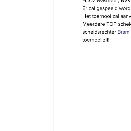
H.S.V.Wasmeer, BVV
Er zal gespeeld word
Het toernooi zal aanv
Meerdere TOP scheids
scheidsrechter 
Bram 
toernooi zit!