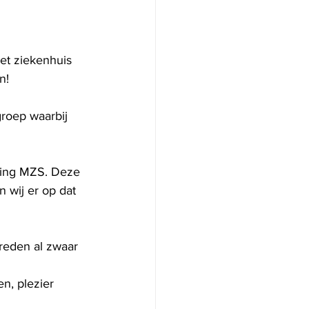
et ziekenhuis 
n!
roep waarbij 
hting MZS. Deze 
 wij er op dat 
reden al zwaar 
en, plezier 