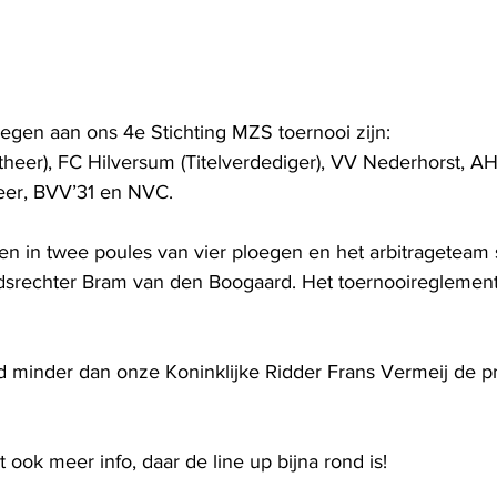
gen aan ons 4e Stichting MZS toernooi zijn:
theer), FC Hilversum (Titelverdediger), VV Nederhorst, AH
r, BVV’31 en NVC.
en in twee poules van vier ploegen en het arbitrageteam 
idsrechter Bram van den Boogaard. Het toernooireglement
 minder dan onze Koninklijke Ridder Frans Vermeij de pri
t ook meer info, daar de line up bijna rond is!