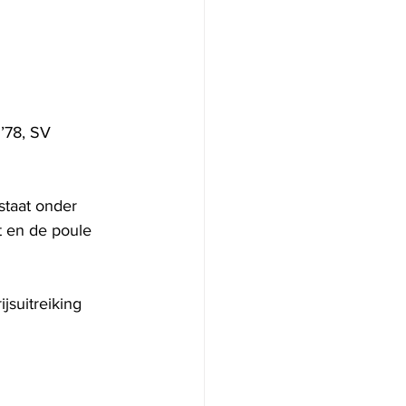
’78, SV 
staat onder 
 en de poule 
jsuitreiking 