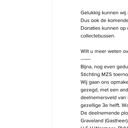
Gelukkig kunnen wij al
Dus ook de komende ed
Donaties kunnen op 
collectebussen.
Wilt u meer weten ov
-------
Bijna, nog even gedul
Stichting MZS toerno
Wij gaan ons opmaken
gezegd, met een ande
deelnemersveld van 8 
gezellige 3e helft. Wa
De deelnemende ploe
Graveland (Gastheer),