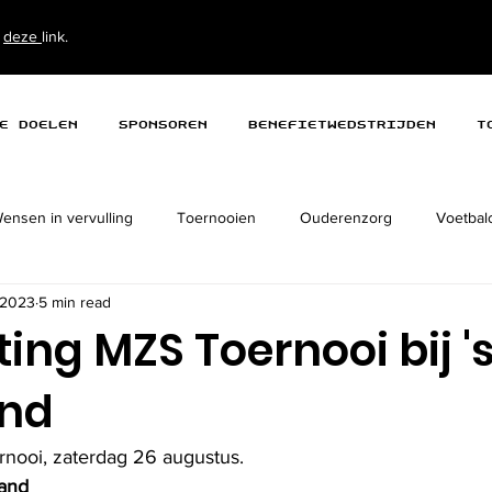
p
deze
link.
e doelen
Sponsoren
Benefietwedstrijden
T
ensen in vervulling
Toernooien
Ouderenzorg
Voetbalc
 2023
5 min read
ting MZS Toernooi bij '
and
rnooi, zaterdag 26 augustus.
land