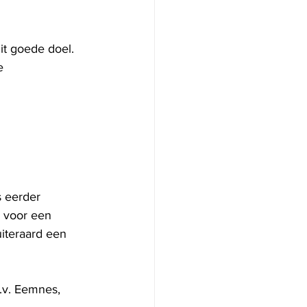
it goede doel. 
e 
 eerder 
 voor een 
uiteraard een 
.v. Eemnes, 