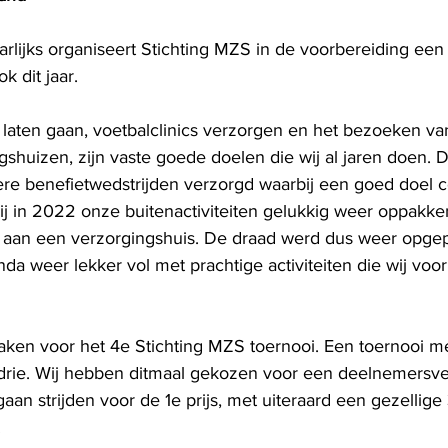
arlijks organiseert Stichting MZS in de voorbereiding een
k dit jaar.
 laten gaan, voetbalclinics verzorgen en het bezoeken v
shuizen, zijn vaste goede doelen die wij al jaren doen. 
re benefietwedstrijden verzorgd waarbij een goed doel ce
 in 2022 onze buitenactiviteiten gelukkig weer oppakke
aan een verzorgingshuis. De draad werd dus weer opgepa
a weer lekker vol met prachtige activiteiten die wij voo
ken voor het 4e Stichting MZS toernooi. Een toernooi m
drie. Wij hebben ditmaal gekozen voor een deelnemersve
gaan strijden voor de 1e prijs, met uiteraard een gezellige 
!