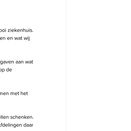
oi ziekenhuis. 
en en wat wij 
 gaven aan wat 
op de 
men met het 
ellen schenken. 
fdelingen daar 