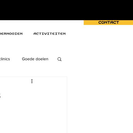
Contact
oernooien
Activiteiten
linics
Goede doelen
s