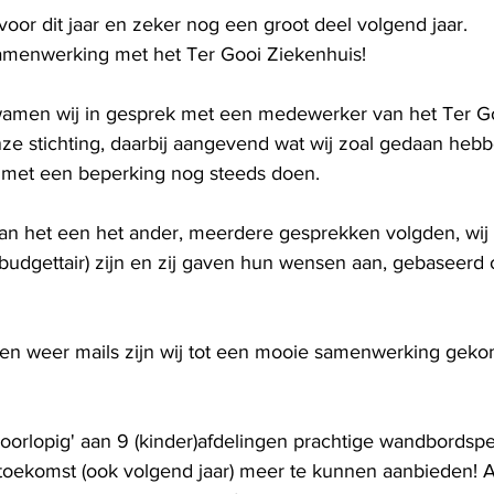
oor dit jaar en zeker nog een groot deel volgend jaar.
samenwerking met het Ter Gooi Ziekenhuis!
wamen wij in gesprek met een medewerker van het Ter Go
nze stichting, daarbij aangevend wat wij zoal gedaan hebb
 met een beperking nog steeds doen.
an het een het ander, meerdere gesprekken volgden, wij
udgettair) zijn en zij gaven hun wensen aan, gebaseerd 
en weer mails zijn wij tot een mooie samenwerking geko
voorlopig' aan 9 (kinder)afdelingen prachtige wandbordsp
e toekomst (ook volgend jaar) meer te kunnen aanbieden! A