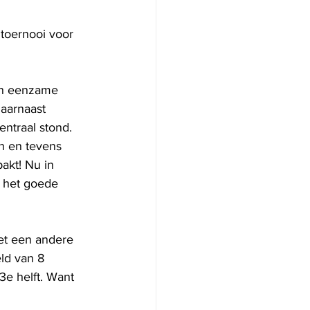
 toernooi voor 
an eenzame 
Daarnaast 
ntraal stond.
n en tevens 
kt! Nu in 
r het goede 
et een andere 
ld van 8 
3e helft. Want 